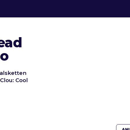
ead
io
lsketten
Clou: Cool
AN