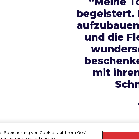
“Meine Tö
begeistert. 
aufzubauen,
und die Fl
wunders
beschenke
mit ihre
Sch
der Speicherung von Cookies auf Ihrem Gerät
g zu analysieren und unsere